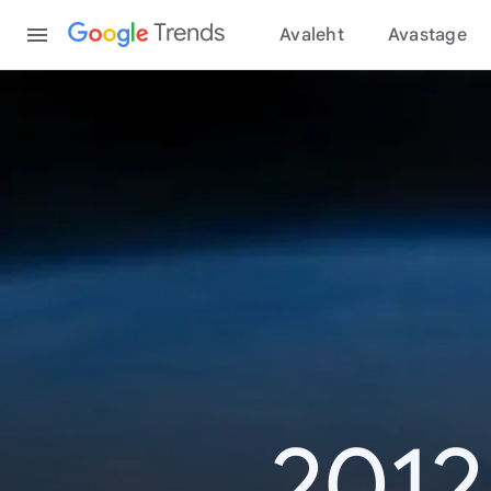
Content
Trends
Avaleht
Avastage
2012