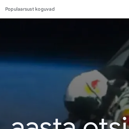
Populaarsust koguvad
. aasta ots