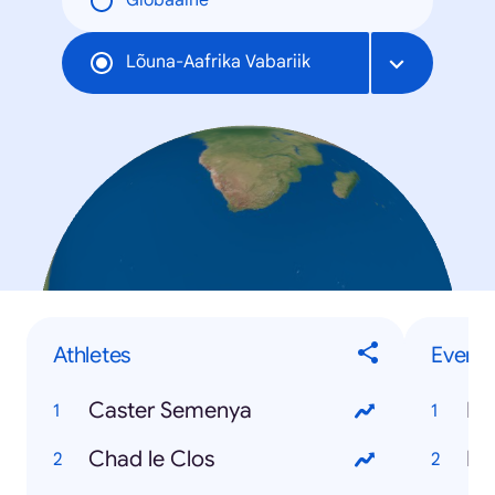
Globaalne
Lõuna-Aafrika Vabariik
Athletes
Events
Caster Semenya
Hu
Chad le Clos
Eu