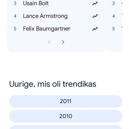
Usain Bolt
Ol
Lance Armstrong
Ve
Felix Baumgartner
Uurige, mis oli trendikas
2011
2010