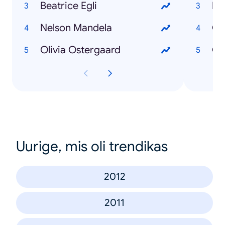
Beatrice Egli
Ma
Nelson Mandela
Gr
Olivia Ostergaard
Ob
Uurige, mis oli trendikas
2012
2011