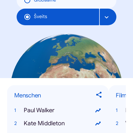
Globaalne
Šveits
Menschen
Filme
Paul Walker
Dj
Kate Middleton
Wo