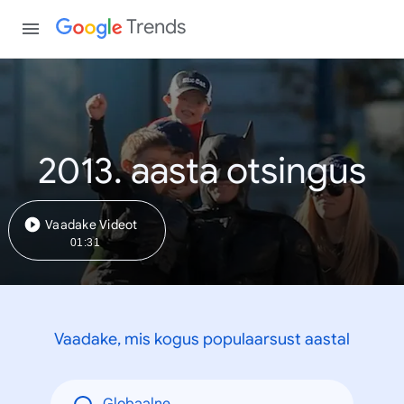
Trends
2013. aasta otsingus
Vaadake Videot
01:31
Vaadake, mis kogus populaarsust aastal