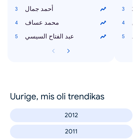
أحمد جمال
وين
محمد عساف
رد
عبد الفتاح السيسي
Uurige, mis oli trendikas
2012
2011