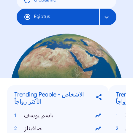
Globaalne
Egiptus
Trending
Trending People - الاشخاص
 رواجاً
الأكثر رواجاً
باسم يوسف
ادي
صافيناز