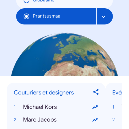
Globaalne
Prantsusmaa
Couturiers et designers
Evéne
Michael Kors
Ve
Marc Jacobs
Ro