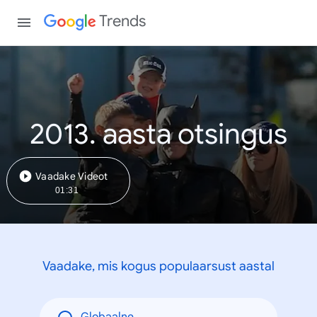
Trends
2013. aasta otsingus
Vaadake Videot
01:31
Vaadake, mis kogus populaarsust aastal