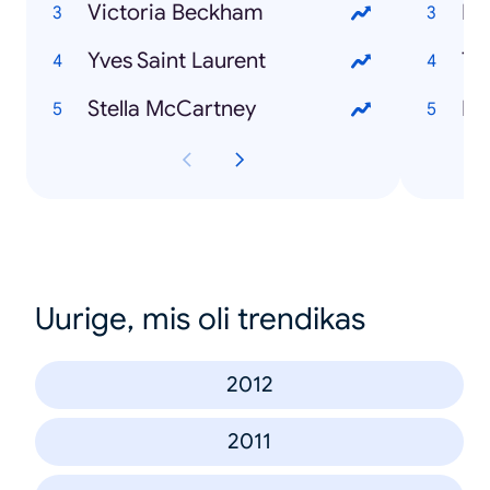
Victoria Beckham
Eu
Yves Saint Laurent
Tr
Stella McCartney
Pa
Uurige, mis oli trendikas
2012
2011