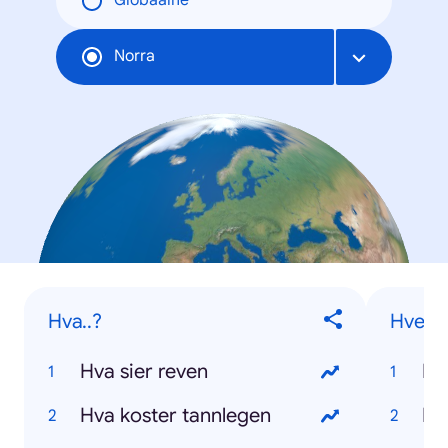
Globaalne
Norra
Hva..?
Hvem..
Hva sier reven
Hva koster tannlegen
Hv