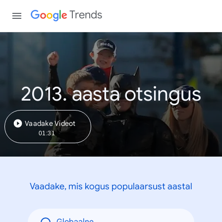
Trends
2013. aasta otsingus
Vaadake Videot
01:31
Vaadake, mis kogus populaarsust aastal