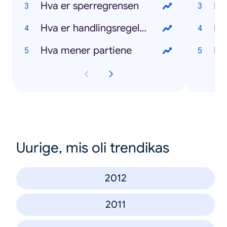
Hva er sperregrensen
Hv
Hva er handlingsregelen
Hv
Hva mener partiene
Hv
Uurige, mis oli trendikas
2012
2011