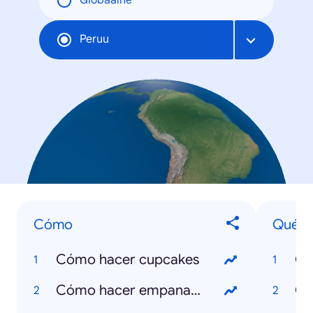
Globaalne
Peruu
Cómo
Qué e
Cómo hacer cupcakes
Qu
Cómo hacer empanadas
Qu