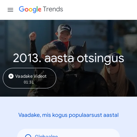
Trends
2013. aasta otsingus
Vaadake Videot
01:31
Vaadake, mis kogus populaarsust aastal