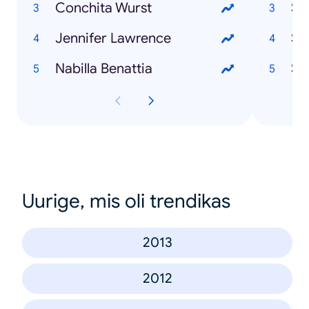
Conchita Wurst
Se
Jennifer Lawrence
St
Nabilla Benattia
Sw
Uurige, mis oli trendikas
2013
2012