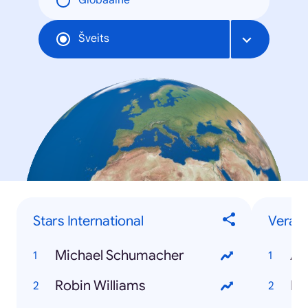
Globaalne
Šveits
Stars International
Verans
Michael Schumacher
AI
Robin Williams
Pa