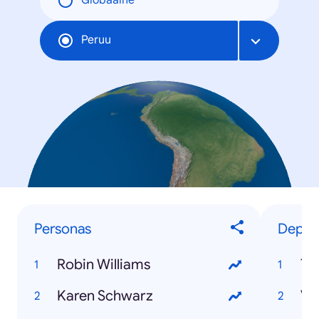
Globaalne
Peruu
Personas
Deport
Robin Williams
Ti
Karen Schwarz
Va