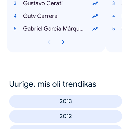
Gustavo Cerati
Ja
Guty Carrera
Ma
Gabriel García Márquez
Sa
Uurige, mis oli trendikas
2013
2012