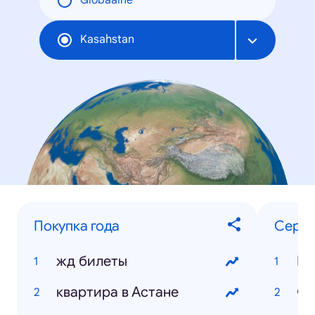
Globaalne
Kasahstan
Покупка года
Сериа
жд билеты
Ма
квартира в Астане
Фи