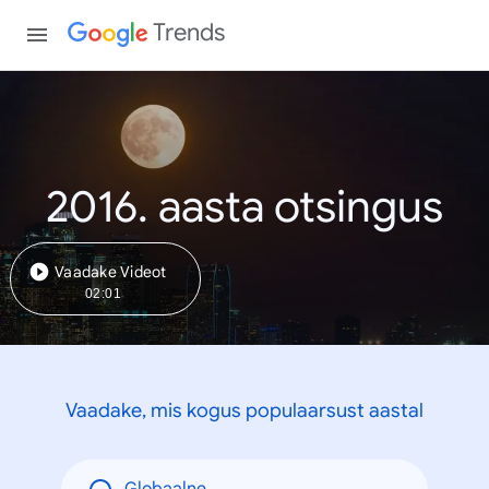
Trends
2016. aasta otsingus
Vaadake Videot
02:01
Vaadake, mis kogus populaarsust aastal