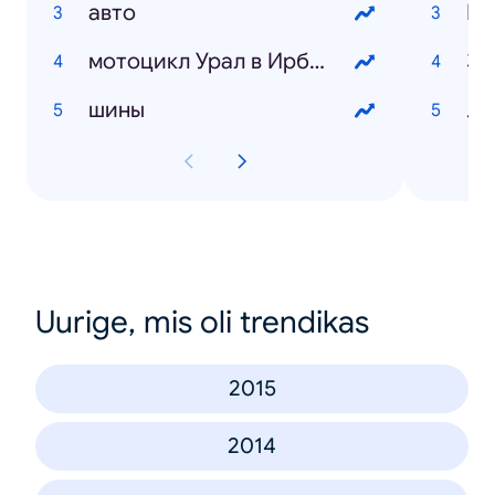
авто
мотоцикл Урал в Ирбите
За
шины
Лю
Uurige, mis oli trendikas
2015
2014