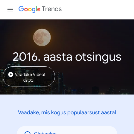
Trends
2016. aasta otsingus
Vaadake Videot
02:01
Vaadake, mis kogus populaarsust aastal