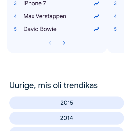
iPhone 7
Ho
Max Verstappen
Ho
David Bowie
Uurige, mis oli trendikas
2015
2014