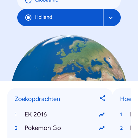
Globaalne
Holland
Zoekopdrachten
Hoe we
EK 2016
Pokemon Go
Ho