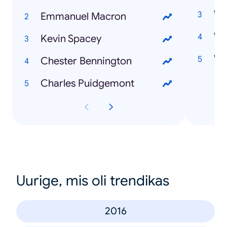
Emmanuel Macron
Wat
Kevin Spacey
Wa
Chester Bennington
Charles Puidgemont
Uurige, mis oli trendikas
2016