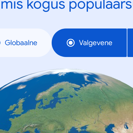
mis kogus populaars
Globaalne
Valgevene