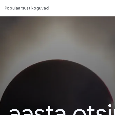
Populaarsust koguvad
. aasta ots