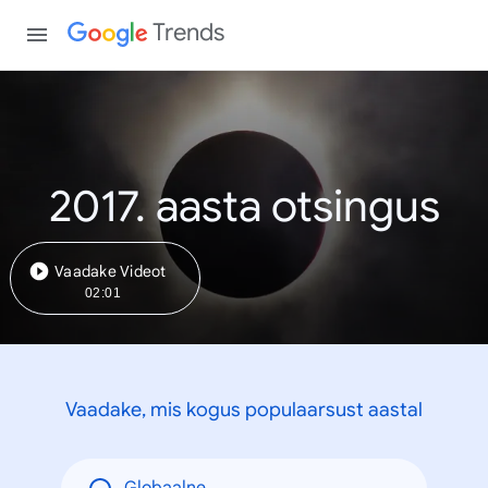
Trends
2017. aasta otsingus
Vaadake Videot
02:01
Vaadake, mis kogus populaarsust aastal