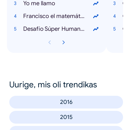
Yo me llamo
Qué
Francisco el matemático
Desafío Súper Humanos
Qu
Uurige, mis oli trendikas
2016
2015