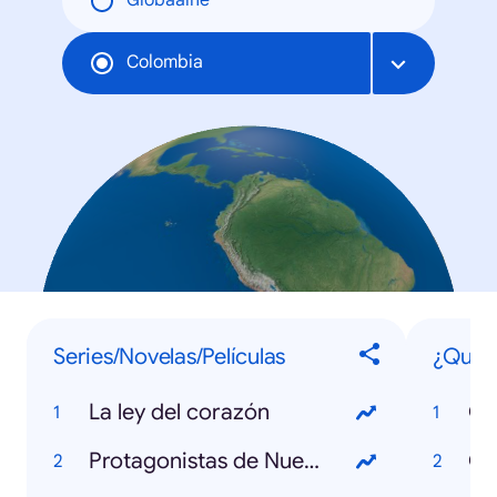
Globaalne
Colombia
Series/Novelas/Películas
¿Qué s
La ley del corazón
Qu
Protagonistas de Nuestra Tele