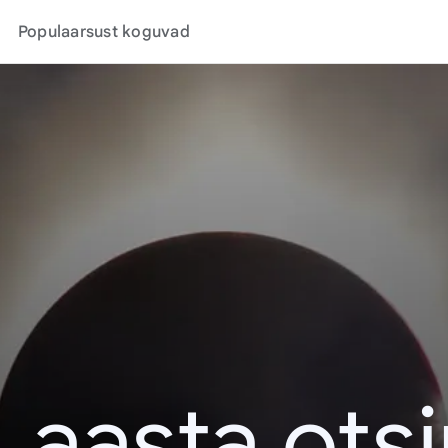
Populaarsust koguvad
. aasta ots