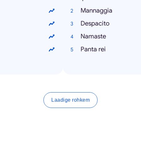
Mannaggia
Despacito
Namaste
Panta rei
Laadige rohkem