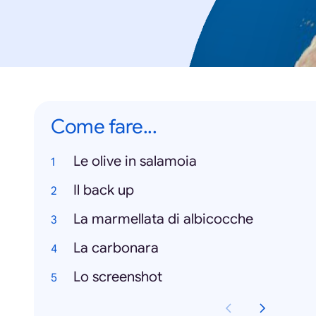
Come fare...
Le olive in salamoia
Il back up
La marmellata di albicocche
La carbonara
Lo screenshot