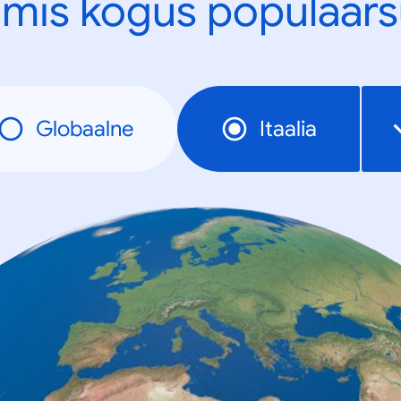
mis kogus populaars
Globaalne
Itaalia