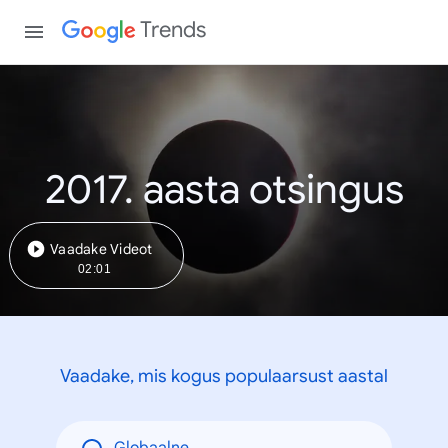
Trends
2017. aasta otsingus
Vaadake Videot
02:01
Vaadake, mis kogus populaarsust aastal