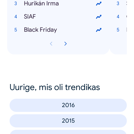
Hurikán Irma
Šp
SIAF
Gu
Black Friday
Ma
Uurige, mis oli trendikas
2016
2015