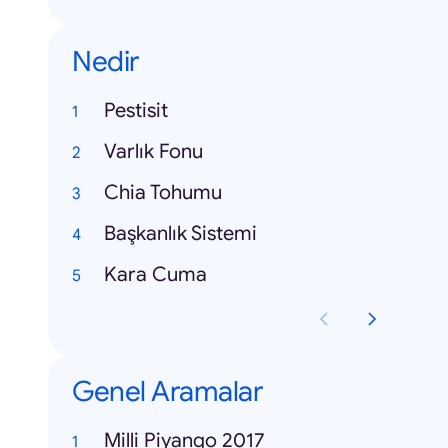
Nedir
Pestisit
Varlık Fonu
Chia Tohumu
Başkanlık Sistemi
Kara Cuma
Genel Aramalar
Milli Piyango 2017