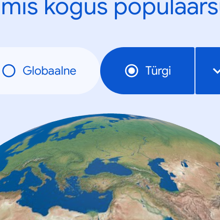
mis kogus populaars
Globaalne
Türgi