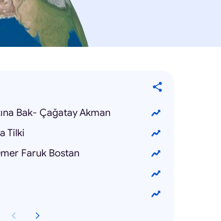
tına Bak- Çağatay Akman
 Tilki
 Ömer Faruk Bostan