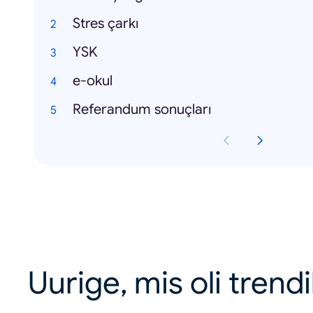
Stres çarkı
YSK
e-okul
Referandum sonuçları
Uurige, mis oli trend