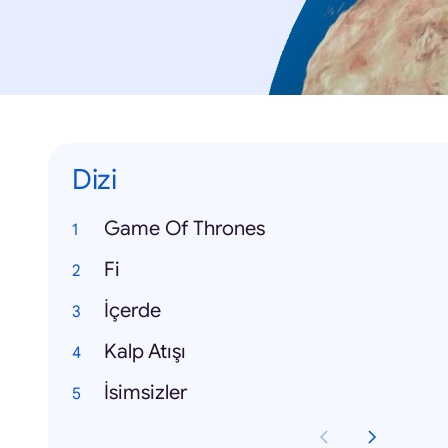
Dizi
Game Of Thrones
Fi
İçerde
Kalp Atışı
İsimsizler