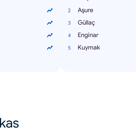
Aşure
Güllaç
Enginar
Kuymak
ikas