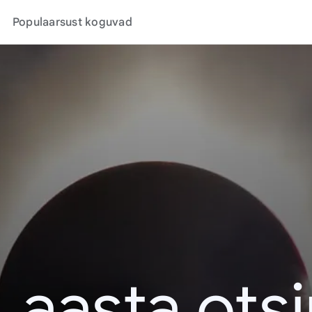
Populaarsust koguvad
. aasta ots