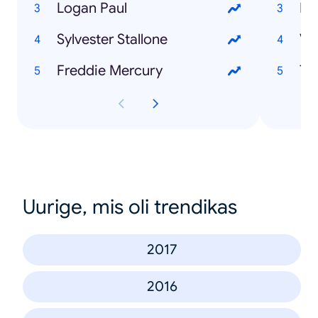
Logan Paul
Ra
Sylvester Stallone
Ve
Freddie Mercury
Th
Uurige, mis oli trendikas
2017
2016