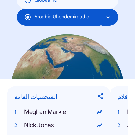
Globaalne
Araabia Ühendemiraadid
الأفلام
الشخصيات العامة
Meghan Markle
Bl
Nick Jonas
Av