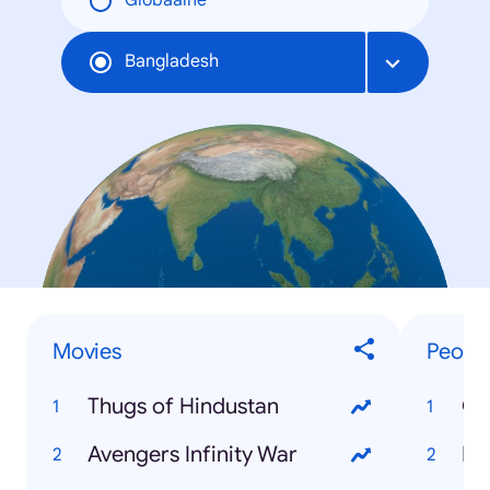
Globaalne
Bangladesh
Movies
Peopl
Thugs of Hindustan
Avengers Infinity War
Pr