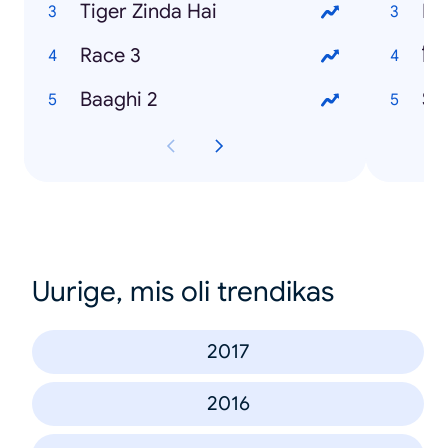
Tiger Zinda Hai
Me
Race 3
Baaghi 2
Su
Uurige, mis oli trendikas
2017
2016