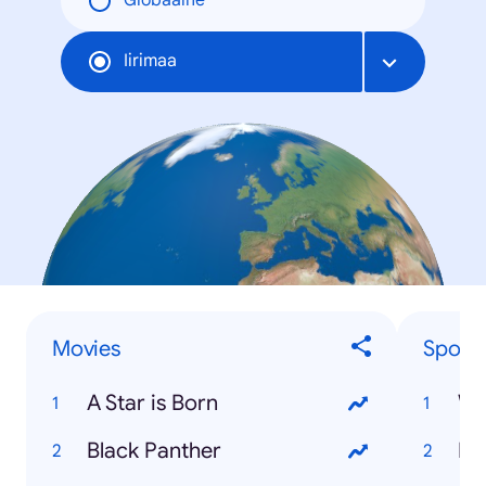
Globaalne
Iirimaa
Movies
Sporti
A Star is Born
Wo
Black Panther
Ir