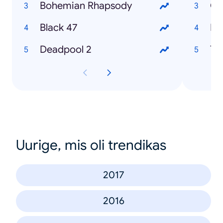
Bohemian Rhapsody
Ch
Black 47
Ry
Deadpool 2
Th
Uurige, mis oli trendikas
2017
2016