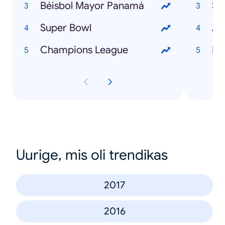
Béisbol Mayor Panamá
St
Super Bowl
Avi
Champions League
Bé
Uurige, mis oli trendikas
2017
2016