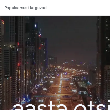
Populaarsust koguvad
. aasta ots