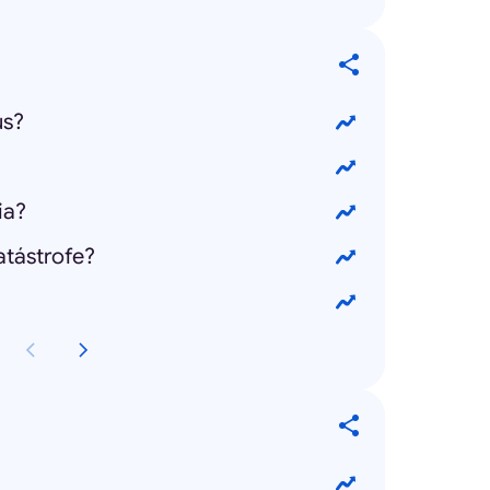
us?
ia?
atástrofe?