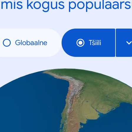
mis kogus populaars
Globaalne
Tšiili