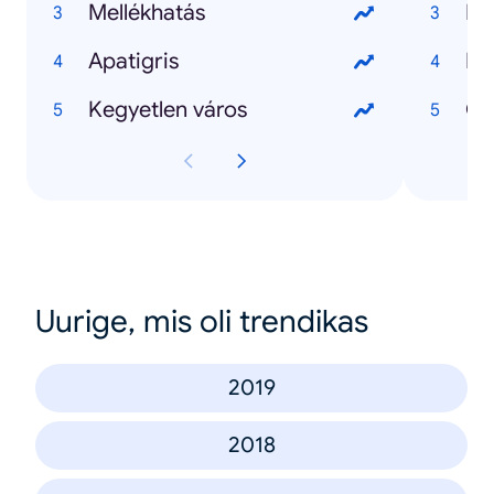
Mellékhatás
Ma
Apatigris
Kij
Kegyetlen város
Uurige, mis oli trendikas
2019
2018