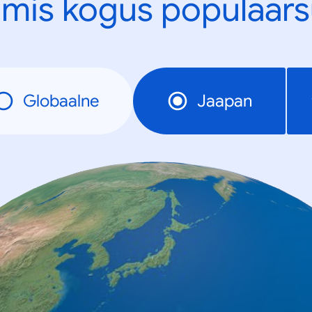
mis kogus populaars
Globaalne
Jaapan