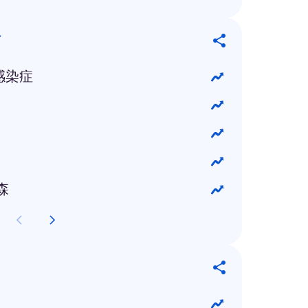
グ
感染症
森