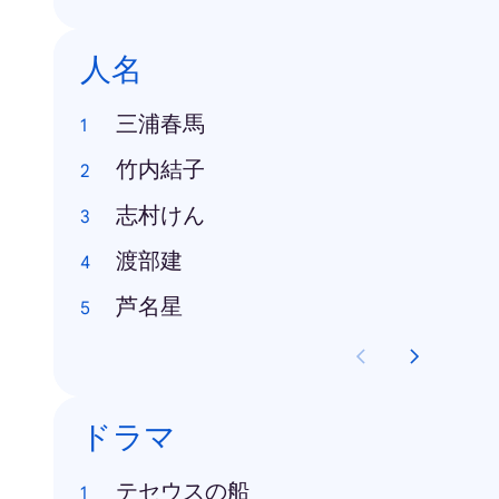
人名
三浦春馬
竹内結子
志村けん
渡部建
芦名星
ドラマ
テセウスの船