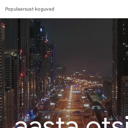
Populaarsust koguvad
. aasta ots