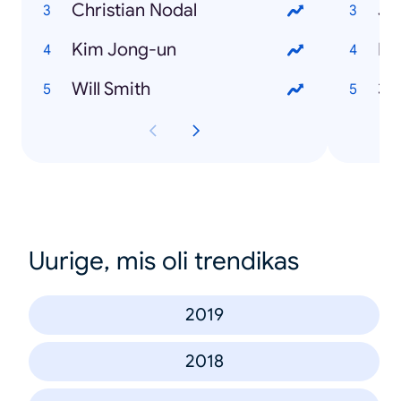
Christian Nodal
Jo
Kim Jong-un
Bl
Will Smith
36
Uurige, mis oli trendikas
2019
2018