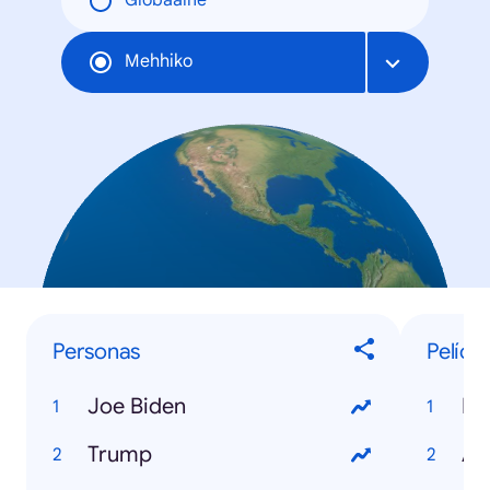
Globaalne
Mehhiko
Personas
Pelícu
Joe Biden
Mi
Trump
An