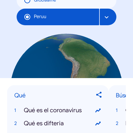
Globaalne
Peruu
Qué
Búsqu
Qué es el coronavirus
Co
Qué es difteria
Bo