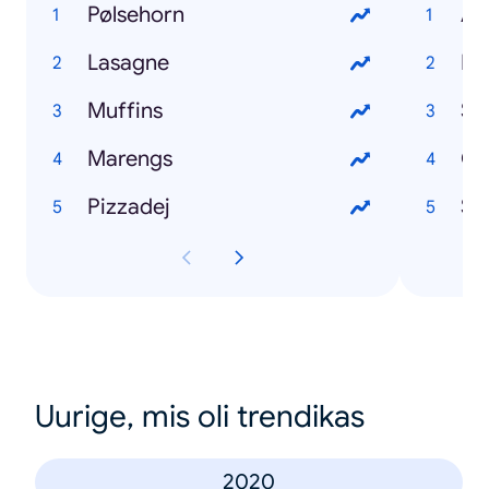
Pølsehorn
Al
Lasagne
Pri
Muffins
Sø
Marengs
Ch
Pizzadej
Sa
Uurige, mis oli trendikas
2020