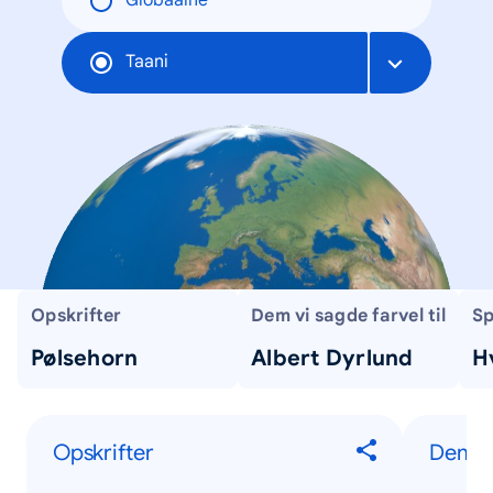
Globaalne
Taani
Opskrifter
Dem vi sagde farvel til
Sp
Pølsehorn
Albert Dyrlund
H
Opskrifter
Dem vi