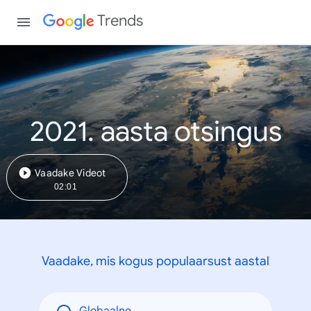
Trends
2021. aasta otsingus
Vaadake Videot
02:01
Vaadake, mis kogus populaarsust aastal