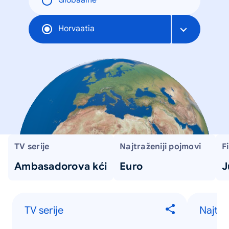
Globaalne
Horvaatia
TV serije
Najtraženiji pojmovi
F
Ambasadorova kći
Euro
J
TV serije
Najtra