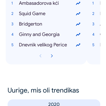
Ambasadorova kći
Eu
Squid Game
Izb
Bridgerton
Am
Ginny and Georgia
CO
Dnevnik velikog Perice
Di
Uurige, mis oli trendikas
2020