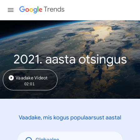
Trends
2021. aasta otsingus
Vaadake Videot
02:01
Vaadake, mis kogus populaarsust aastal