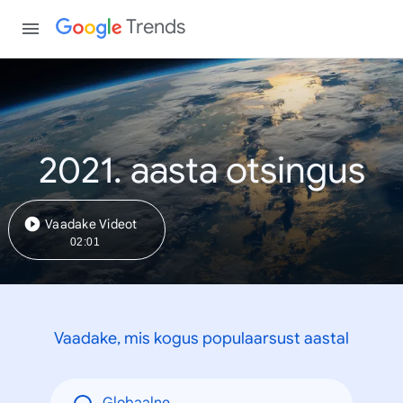
Trends
2021. aasta otsingus
Vaadake Videot
02:01
Vaadake, mis kogus populaarsust aastal