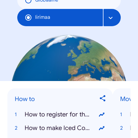
Globaalne
Iirimaa
How to
Movie
How to register for the Covid-19 vaccine
Re
How to make Iced Coffee
Du