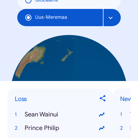
Globaalne
Uus-Meremaa
Loss
News
Sean Wainui
Ts
Prince Philip
Ke