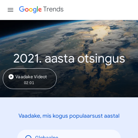
Trends
2021. aasta otsingus
Vaadake Videot
02:01
Vaadake, mis kogus populaarsust aastal