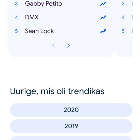
Gabby Petito
RS
DMX
Ea
Sean Lock
Uurige, mis oli trendikas
2020
2019