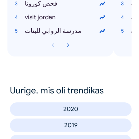
امة
فحص كورونا
visit jordan
شة
ون
مدرسة الروابي للبنات
Uurige, mis oli trendikas
2020
2019