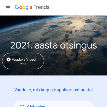
Trends
2021. aasta otsingus
Vaadake Videot
02:01
Vaadake, mis kogus populaarsust aastal