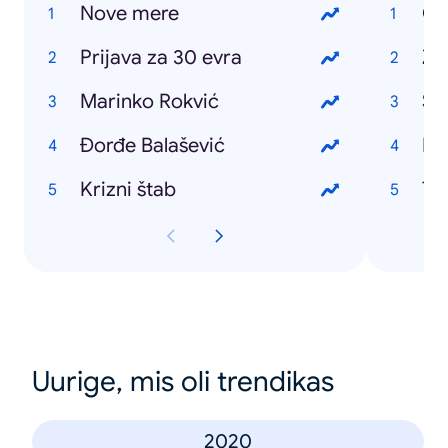
Nove mere
Cr
Prijava za 30 evra
Za
Marinko Rokvić
Sq
Đorđe Balašević
Ka
Krizni štab
Ta
Uurige, mis oli trendikas
2020