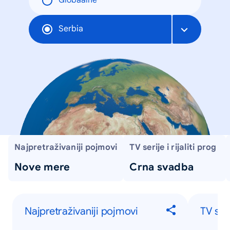
Globaalne
Serbia
Najpretraživaniji pojmovi
TV serije i rijaliti prog
Nove mere
Crna svadba
Najpretraživaniji pojmovi
TV seri