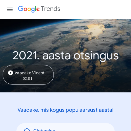
Trends
2021. aasta otsingus
Vaadake Videot
02:01
Vaadake, mis kogus populaarsust aastal