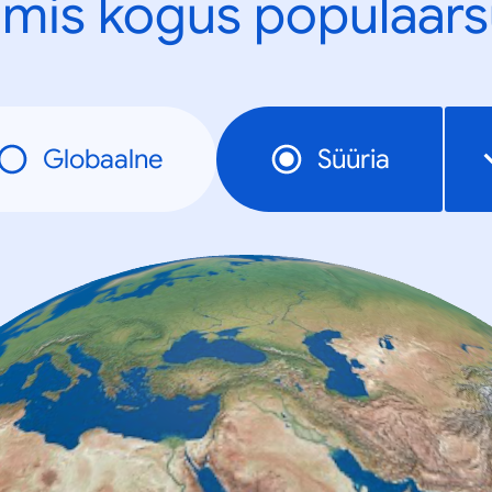
mis kogus populaars
Globaalne
Süüria