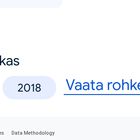
ikas
Vaata roh
2018
es
Data Methodology