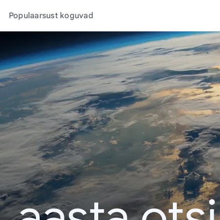
Populaarsust koguvad
. aasta ots