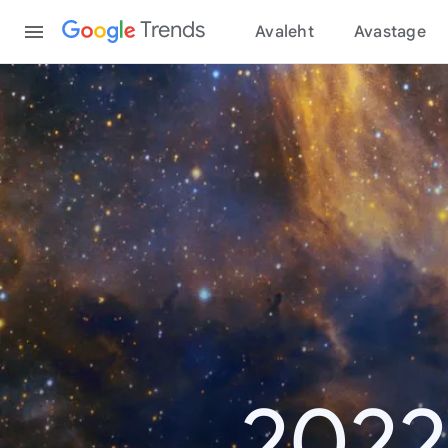
Content
Trends
Avaleht
Avastage
2022