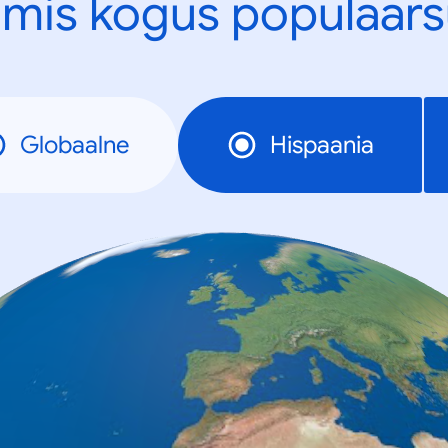
mis kogus populaars
Globaalne
Hispaania