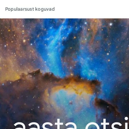
Populaarsust koguvad
. aasta ots