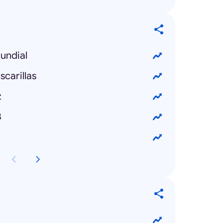
undial
carillas
z
3