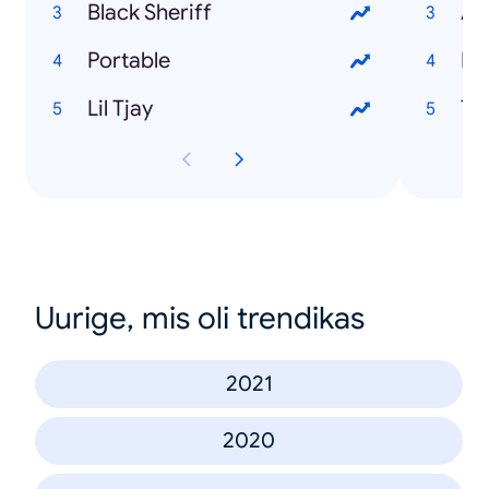
Black Sheriff
Ad
Portable
Ri
Lil Tjay
Ta
Uurige, mis oli trendikas
2021
2020