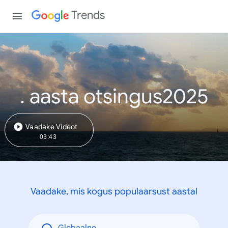
Trends
. aasta otsingus2025
Vaadake Videot
03:43
Vaadake, mis kogus populaarsust aastal