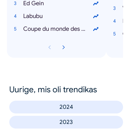
Ed Gein
We
Labubu
Di
Coupe du monde des clubs
Oz
Uurige, mis oli trendikas
2024
2023