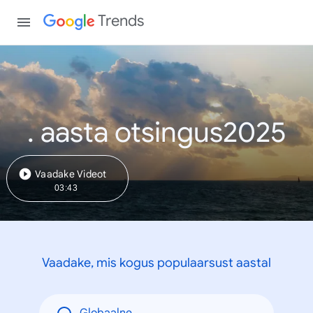
Trends
. aasta otsingus2025
Vaadake Videot
03:43
Vaadake, mis kogus populaarsust aastal