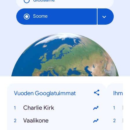
Globaalne
Soome
Vuoden Googlatuimmat
Ihmise
Charlie Kirk
Ed
Vaalikone
Pe