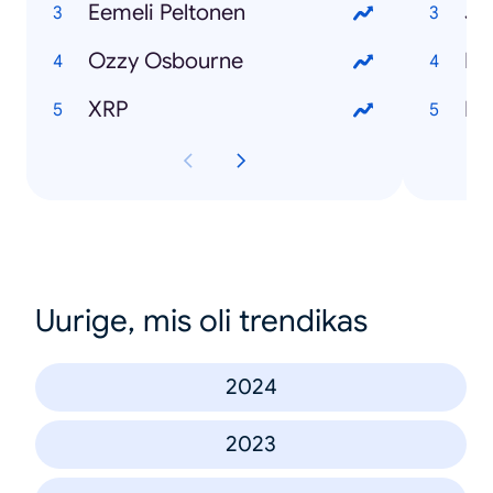
Eemeli Peltonen
Jo
Ozzy Osbourne
Mi
XRP
La
Uurige, mis oli trendikas
2024
2023