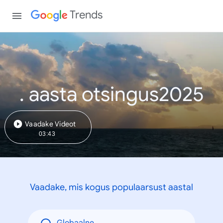
Trends
. aasta otsingus2025
Vaadake Videot
03:43
Vaadake, mis kogus populaarsust aastal