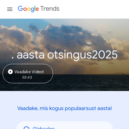
Trends
. aasta otsingus2025
Vaadake Videot
03:43
Vaadake, mis kogus populaarsust aastal