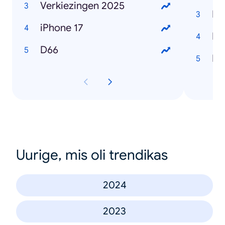
Verkiezingen 2025
Ro
iPhone 17
Ma
D66
Lo
Uurige, mis oli trendikas
2024
2023