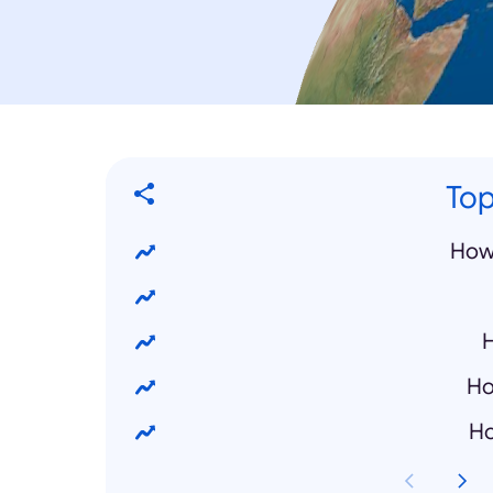
Top
How
Ho
Ho