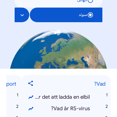
جهانی
سوئد
Sport
Vad?
1
Vad kostar det att ladda en elbil?
e
Vad är RS-virus?