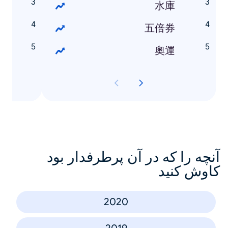
丘
水庫
彎
五倍券
禮
奧運
آنچه را که در آن پرطرفدار بود
کاوش کنید
2020