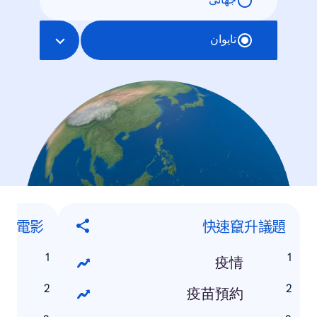
جهانی
تایوان
竄升電影
快速竄升議題
時
疫情
族
疫苗預約