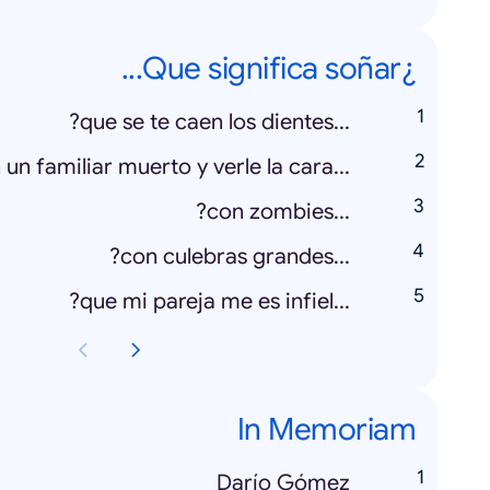
¿Que significa soñar...
...que se te caen los dientes?
...con un familiar muerto y verle la cara?
...con zombies?
...con culebras grandes?
...que mi pareja me es infiel?
In Memoriam
Darío Gómez