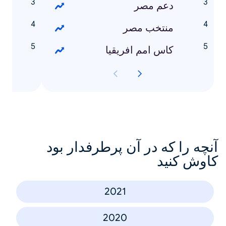
دعم مصر
منتخب مصر
ا
كاس امم افريقيا
ا
آنچه را که در آن پرطرفدار بود
کاوش کنید
2021
2020