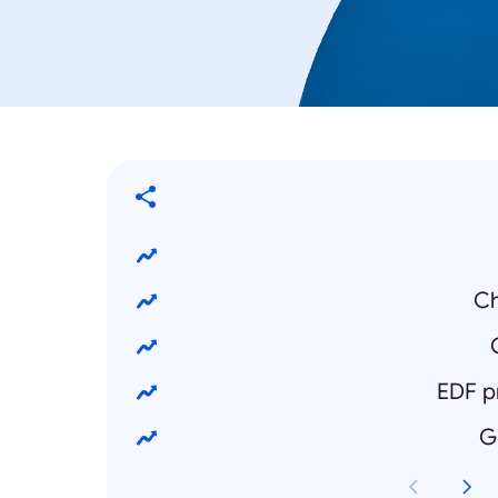
Ch
EDF pr
G