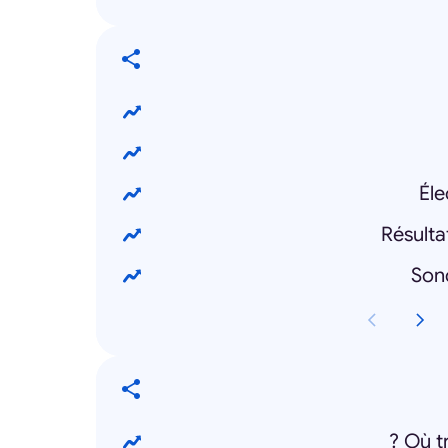
Éle
Résulta
Son
Où tr