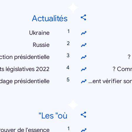
Actualités
Ukraine
Russie
ction présidentielle
ts législatives 2022
Comme
dage présidentielle
Comment vérifier son inscription sur les listes électorales ?
Les "où"
ouver de l'essence ?