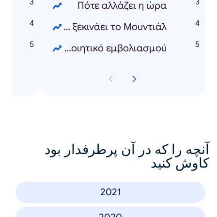
Πότε αλλάζει η ώρα
τ
Πότε ξεκινάει το Μουντιάλ
n
Πότε λήγει το πιστοποιητικό εμβολιασμού
آنچه را که در آن پرطرفدار بود
کاوش کنید
2021