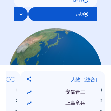
جهانی
ژاپن
◯◯とは
人物（総合）
は
安倍晋三
は
上島竜兵