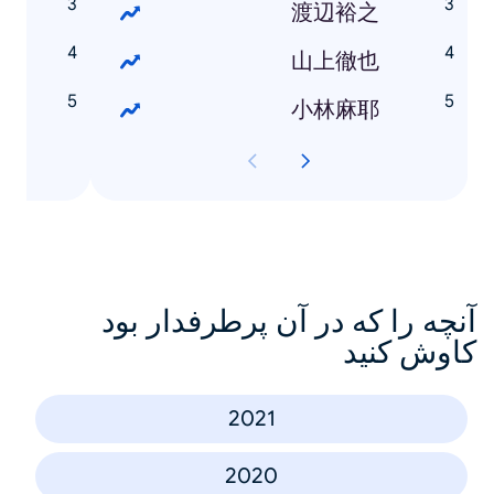
は
渡辺裕之
は
山上徹也
は
小林麻耶
آنچه را که در آن پرطرفدار بود
کاوش کنید
2021
2020