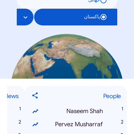
جهانی
پاکستان
News
People
t
Naseem Shah
e
Pervez Musharraf