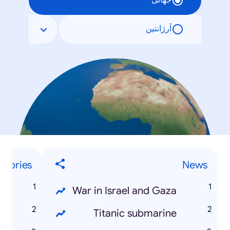
جهانی
آرژانتین
egories
News
e
War in Israel and Gaza
t
Titanic submarine