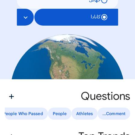
جهانی
کانادا
Questions
People Who Passed
People
Athletes
Comment...